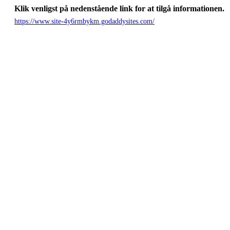
Klik venligst på nedenstående link for at tilgå informationen.
https://www.site-4y6rmbykm.godaddysites.com/