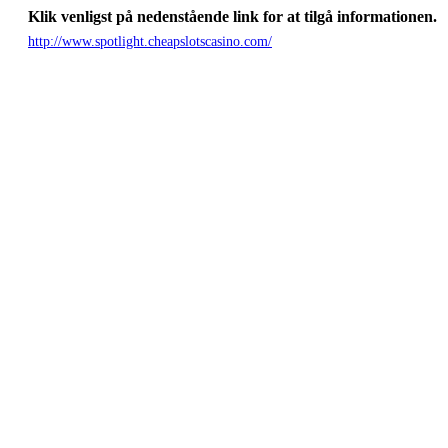
Klik venligst på nedenstående link for at tilgå informationen.
http://www.spotlight.cheapslotscasino.com/