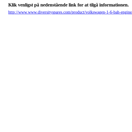
Klik venligst på nedenstående link for at tilgå informationen.
http://www.www.diversityspares.com/product/volkswagen-1-6-bah-engine